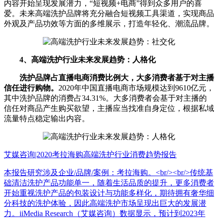
内容开始呈现发展潜力，“短视频+电商”得到众多用户的喜
爱。未来高端洗护品牌将充分融合短视频工具渠道，实现商品
外观及产品功效等方面的多维展示，打造年轻化、潮流品牌。
4、高端洗护行业未来发展趋势：人格化
洗护品牌占直播电商消费比例大，大多消费者基于对主播
信任进行购物。
2020年中国直播电商市场规模达到9610亿元，
其中洗护品牌的消费占34.31%。大多消费者会基于对主播的
信任对商品产生购买欲望，主播应当找准自身定位，根据私域
流量特点稳定输出内容。
艾媒咨询|2020考拉海购高端洗护行业消费趋势报告
本报告研究涉及企业/品牌/案例：考拉海购。<br/><br/>传统基
础清洁洗护产品功能单一，随着生活品质的提升，更多消费者
开始重视洗护产品的包装设计与功能多样化，期待拥有奢华细
分科技的洗护体验，因此高端洗护市场呈现出巨大的发展潜
力。iiMedia Research（艾媒咨询）数据显示，预计到2023年