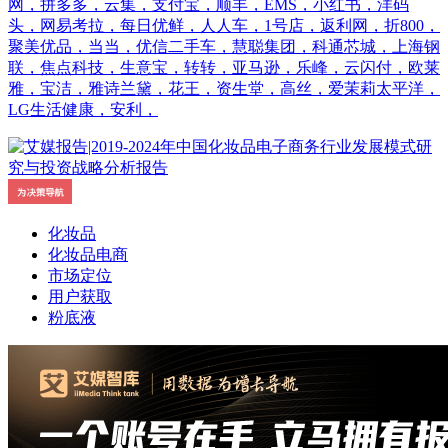
网，拼多多，云集，支付宝，顺丰，EMS，小红书，洋码
头，网易考拉，每日优鲜，人人车，1号店，返利网，折800，
聚美优品，当当，优信二手车，慧聪集团，科通芯城，上海钢
联，焦点科技，生意宝，转转，亚马逊，乐峰，云闪付，欧莱
雅，宝洁，雅诗兰黛，花王，资生堂，高丝，爱茉莉太平洋，
LG生活健康，安利，
化妆品
化妆品电商
市场定位
用户获取
粉底液