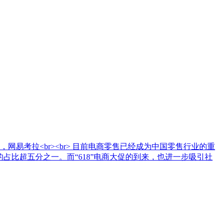
易考拉<br><br> 目前电商零售已经成为中国零售行业的重
总额中的占比超五分之一。而“618”电商大促的到来，也进一步吸引社