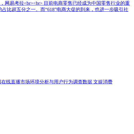
易考拉<br><br> 目前电商零售已经成为中国零售行业的重
总额中的占比超五分之一。而“618”电商大促的到来，也进一步吸引社
国在线直播市场环境分析与用户行为调查数据
文娱消费