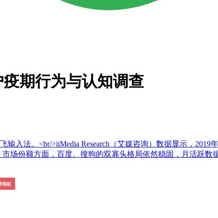
用户疫期行为与认知调查
。<br/>iiMedia Research（艾媒咨询）数据显示，2
6亿人。市场份额方面，百度、搜狗的双寡头格局依然稳固，月活跃数