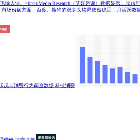
。<br/>iiMedia Research（艾媒咨询）数据显示，2
6亿人。市场份额方面，百度、搜狗的双寡头格局依然稳固，月活跃数
状况与消费行为调查数据
科技消费
受调研
搜索引擎