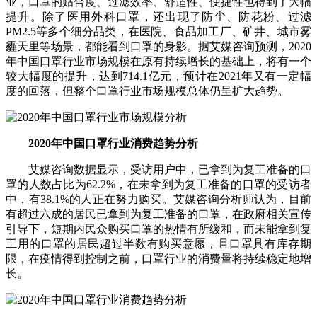
业，口罩的贴合度、过滤效率、舒适性、便捷性也得到了大幅
提升。除了医用外科口罩，还出现了防尘、防花粉、过滤
PM2.5等多个细分品类，在医院、食品加工厂、矿井、城市雾
霾天里等场景，都能看到口罩的身影。据艾媒咨询预测，2020
年中国口罩行业市场规模在原有持续增长的基础上，将有一个
较大幅度的提升，达到714.1亿元，预计在2021年又有一定幅
度的回落，但整个口罩行业市场规模总体仍呈扩大趋势。
2020年中国口罩行业消费趋势分析
艾媒咨询数据显示，受访用户中，已拿到为复工准备的口
罩的人数占比为62.2%，在未拿到为复工准备的口罩的受访者
中，有38.1%的人正在努力购买。艾媒咨询分析师认为，目前
有超过六成的居民已拿到为复工准备的口罩，在政府相关宣传
引导下，短期内民众购买口罩的热情有所缓和，而未能拿到复
工用的口罩的居民超过半数有购买意愿，且口罩具有库存期
限，在疫情得到控制之前，口罩行业的消费量将持续稳定地增
长。