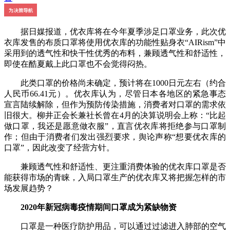
据日媒报道，优衣库将在今年夏季涉足口罩业务，此次优
衣库发售的布质口罩将使用优衣库的功能性贴身衣“AIRism”中
采用到的透气性和快干性优秀的布料，兼顾透气性和舒适性，
即使在酷夏戴上此口罩也不会觉得闷热。
此类口罩的价格尚未确定，预计将在1000日元左右（约合
人民币66.41元）。优衣库认为，尽管日本各地区的紧急事态
宣言陆续解除，但作为预防传染措施，消费者对口罩的需求依
旧很大。柳井正会长兼社长曾在4月的决算说明会上称：“比起
做口罩，我还是愿意做衣服”，直言优衣库将拒绝参与口罩制
作；但由于消费者们发出强烈要求，舆论声称“想要优衣库的
口罩”，因此改变了经营方针。
兼顾透气性和舒适性、更注重消费体验的优衣库口罩是否
能获得市场的青睐，入局口罩生产的优衣库又将把握怎样的市
场发展趋势？
2020年新冠病毒疫情期间口罩成为紧缺物资
口罩是一种医疗防护用品，可以通过过滤进入肺部的空气