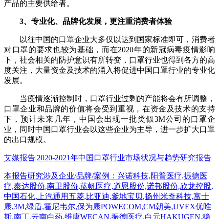
产品的主要供给者。
3、专业化、品牌化发展，更注重消费者体验
以往中国的口罩企业大多仅以达到国家标准即可，消费者
对口罩的要求也较为基础，而在2020年的新冠病毒疫情影响
下，社会相关的防护意识有所转变，口罩行业也得到各方的高
度关注，大量资金及技术的涌入将促进中国口罩行业的专业化
发展。
当疫情逐渐控制时，口罩行业过剩的产能将会有所调整，
口罩企业和品牌的价值将会受到重视，在资金及技术的支持
下，预计未来几年，中国会出现一批类似3M公司的口罩企
业，同时中国口罩行业会以这些企业为主导，进一步扩大口罩
的出口规模。
艾媒报告|2020-2021年中国口罩行业市场状况与趋势研究报告
本报告研究涉及企业/品牌/案例：兴诺科技,阳普医疗,振德医
疗,泰达股份,南卫股份,蓝帆医疗,道恩股份,诺邦股份,欣龙控股,
中国石化,上汽通用五菱,比亚迪,爹地宝贝,扬州米奇科技,富士
康,3M,绿盾,霍尼韦尔,保为康POWECOM,CM朝美,UVEX优唯
斯,南丁,云南白药,维康WECAN,振德医疗,白元HAKUGEN,稳