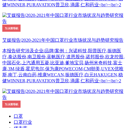
健WINNER,PURAVATION普卫欣,滴露,仁和药业<br/><br/>2
艾媒报告|2020-2021年中国口罩行业市场状况与趋势研究报告
本报告研究涉及企业/品牌/案例：兴诺科技,阳普医疗,振德医
疗,泰达股份,南卫股份,蓝帆医疗,道恩股份,诺邦股份,欣龙控股,
中国石化,上汽通用五菱,比亚迪,爹地宝贝,扬州米奇科技,富士
康,3M,绿盾,霍尼韦尔,保为康POWECOM,CM朝美,UVEX优唯
斯,南丁,云南白药,维康WECAN,振德医疗,白元HAKUGEN,稳
健WINNER,PURAVATION普卫欣,滴露,仁和药业<br/><br/>2
口罩
口罩行业