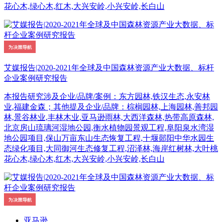
花心木,绿心木,红木,大兴安岭,小兴安岭,长白山
艾媒报告|2020-2021年全球及中国森林资源产业大数据、标杆
企业案例研究报告
本报告研究涉及企业/品牌/案例：东方园林,铁汉生态,永安林
业,福建金森；其他提及企业/品牌：棕榈园林,上海园林,善邦园
林,景谷林业,丰林木业,亚马逊雨林,大西洋森林,热带高原森林,
北京房山琉璃河湿地公园,衡水植物园景观工程,阜阳泉水湾湿
地公园项目,保山万亩东山生态恢复工程,十堰郧阳中华水园生
态绿化项目,大同御河生态修复工程,沼泽林,海岸红树林,大叶桃
花心木,绿心木,红木,大兴安岭,小兴安岭,长白山
亚马逊