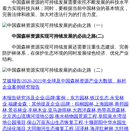
中国森林资源的可持续发展需要依托不断发展的科技水平
着力实现科技兴林；同时，要根据当前中国林业的基本情况，
完善法律和政策、加大对违法行为的打击力度。
中国森林资源实现可持续发展的必由之路(二)
中国森林资源实现可持续发展还需要注重生态建设、完善
防护林体系，在保护生态环境的同时发展绿色经济、优化产业
结构。
艾媒报告|2020-2021年全球及中国森林资源产业大数据、标杆
企业案例研究报告
本报告研究涉及企业/品牌/案例：东方园林,铁汉生态,永安林
业,福建金森；其他提及企业/品牌：棕榈园林,上海园林,善邦园
林,景谷林业,丰林木业,亚马逊雨林,大西洋森林,热带高原森林,
北京房山琉璃河湿地公园,衡水植物园景观工程,阜阳泉水湾湿
地公园项目,保山万亩东山生态恢复工程,十堰郧阳中华水园生
态绿化项目,大同御河生态修复工程,沼泽林,海岸红树林,大叶桃