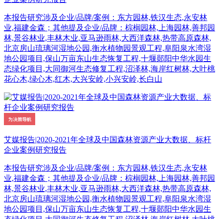
本报告研究涉及企业/品牌/案例：东方园林,铁汉生态,永安林
业,福建金森；其他提及企业/品牌：棕榈园林,上海园林,善邦园
林,景谷林业,丰林木业,亚马逊雨林,大西洋森林,热带高原森林,
北京房山琉璃河湿地公园,衡水植物园景观工程,阜阳泉水湾湿
地公园项目,保山万亩东山生态恢复工程,十堰郧阳中华水园生
态绿化项目,大同御河生态修复工程,沼泽林,海岸红树林,大叶桃
花心木,绿心木,红木,大兴安岭,小兴安岭,长白山
艾媒报告|2020-2021年全球及中国森林资源产业大数据、标杆
企业案例研究报告
本报告研究涉及企业/品牌/案例：东方园林,铁汉生态,永安林
业,福建金森；其他提及企业/品牌：棕榈园林,上海园林,善邦园
林,景谷林业,丰林木业,亚马逊雨林,大西洋森林,热带高原森林,
北京房山琉璃河湿地公园,衡水植物园景观工程,阜阳泉水湾湿
地公园项目,保山万亩东山生态恢复工程,十堰郧阳中华水园生