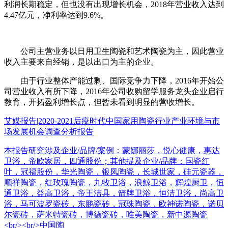
利润长期稳定，但也没有出现增长机会，2018年营业收入达到
4.47亿元，净利率达到9.6%。
公司主营业务以日用卫生陶瓷和艺术陶瓷为主，因此营业
收入主要来自经销，是以出口为主的企业。
由于行业整体产能过剩、国际竞争力下降，2016年开始公
司营业收入有所下降，2016年公司收购留学服务龙头企业启行
教育，开拓盈利增长点，但暂未看到明显的营收增长。
艾媒报告|2020-2021后疫时代中国家用陶瓷行业产业环境与市
场发展机会调查分析报告
本报告研究涉及企业/品牌/案例：蒙娜丽莎，悦心健康，惠达
卫浴，帝欧家居，四通股份；其他提及企业/品牌：国瓷红
叶，冠福股份，华光陶瓷，银凤陶瓷，长城世家，硅元瓷器，
顺祥陶瓷，红玫瑰陶瓷，九牧卫浴，浪鲸卫浴，辉煌厨卫，恒
通卫浴，益高卫浴，帝王洁具，箭牌卫浴，恒洁卫浴，尚高卫
浴，马可波罗瓷砖，东鹏瓷砖，冠珠陶瓷，欧神诺陶瓷，诺贝
尔瓷砖，萨米特瓷砖，博德瓷砖，唯美陶瓷，新中源陶瓷
<br/><br/>中国陶