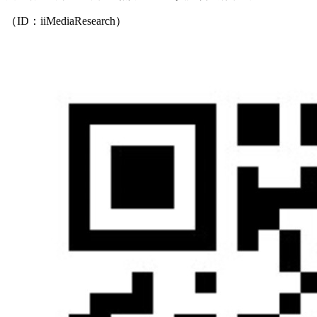
（ID：iiMediaResearch）