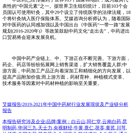
表性的“中国元素”之一。据世界卫生组织统计，目前103个会
员国认可使用针灸，其中29个设立了传统医学的法律法规，18
个将针灸纳入医疗保险体系。艾媒咨询分析师认为，随着国际
对中医药的认同感加强以及中国出台《中医药“一带一路”发展
规划(2016-2020年)》等政策鼓励中药文化“走出去”，中药进出
口贸易将会迎来发展良机。
中国中药产业链上、中、下游正在不断完善。下游方面，
药企、药店等纷纷拓展网上销售渠道，扩大销售覆盖人群;中
游方面，中药加工产品正向着深加工和精细化的方向发展，以
提高产品附加价值;而上游方面，药材育种、种植模式变革、
技术服务等因素对中药材种植的影响至关重要。
艾媒报告|2019-2021年中国中药材行业发展现状及产业链分析
报告
本报告研究涉及企业/品牌/案例：白云山,同仁堂,云南白药,昆
明制药,华润三九,天士力,央视财经,牛黄,薏仁,茯苓,黄芪,川芎,