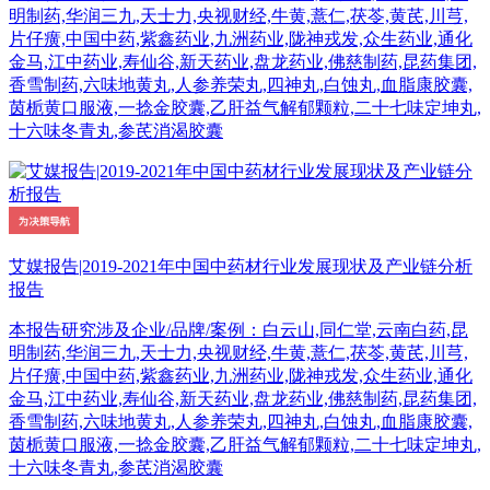
明制药,华润三九,天士力,央视财经,牛黄,薏仁,茯苓,黄芪,川芎,
片仔癀,中国中药,紫鑫药业,九洲药业,陇神戎发,众生药业,通化
金马,江中药业,寿仙谷,新天药业,盘龙药业,佛慈制药,昆药集团,
香雪制药,六味地黄丸,人参养荣丸,四神丸,白蚀丸,血脂康胶囊,
茵栀黄口服液,一捻金胶囊,乙肝益气解郁颗粒,二十七味定坤丸,
十六味冬青丸,参芪消渴胶囊
艾媒报告|2019-2021年中国中药材行业发展现状及产业链分析
报告
本报告研究涉及企业/品牌/案例：白云山,同仁堂,云南白药,昆
明制药,华润三九,天士力,央视财经,牛黄,薏仁,茯苓,黄芪,川芎,
片仔癀,中国中药,紫鑫药业,九洲药业,陇神戎发,众生药业,通化
金马,江中药业,寿仙谷,新天药业,盘龙药业,佛慈制药,昆药集团,
香雪制药,六味地黄丸,人参养荣丸,四神丸,白蚀丸,血脂康胶囊,
茵栀黄口服液,一捻金胶囊,乙肝益气解郁颗粒,二十七味定坤丸,
十六味冬青丸,参芪消渴胶囊