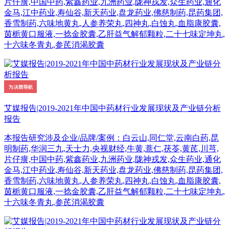
片仔癀,中国中药,紫鑫药业,九洲药业,陇神戎发,众生药业,通化
金马,江中药业,寿仙谷,新天药业,盘龙药业,佛慈制药,昆药集团,
香雪制药,六味地黄丸,人参养荣丸,四神丸,白蚀丸,血脂康胶囊,
茵栀黄口服液,一捻金胶囊,乙肝益气解郁颗粒,二十七味定坤丸,
十六味冬青丸,参芪消渴胶囊
艾媒报告|2019-2021年中国中药材行业发展现状及产业链分析
报告
本报告研究涉及企业/品牌/案例：白云山,同仁堂,云南白药,昆
明制药,华润三九,天士力,央视财经,牛黄,薏仁,茯苓,黄芪,川芎,
片仔癀,中国中药,紫鑫药业,九洲药业,陇神戎发,众生药业,通化
金马,江中药业,寿仙谷,新天药业,盘龙药业,佛慈制药,昆药集团,
香雪制药,六味地黄丸,人参养荣丸,四神丸,白蚀丸,血脂康胶囊,
茵栀黄口服液,一捻金胶囊,乙肝益气解郁颗粒,二十七味定坤丸,
十六味冬青丸,参芪消渴胶囊