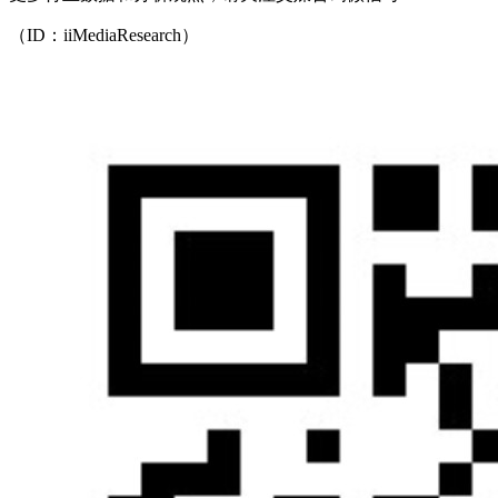
（ID：iiMediaResearch）