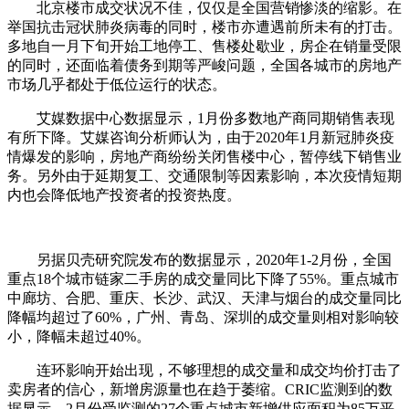
北京楼市成交状况不佳，仅仅是全国营销惨淡的缩影。在
举国抗击冠状肺炎病毒的同时，楼市亦遭遇前所未有的打击。
多地自一月下旬开始工地停工、售楼处歇业，房企在销量受限
的同时，还面临着债务到期等严峻问题，全国各城市的房地产
市场几乎都处于低位运行的状态。
艾媒数据中心数据显示，1月份多数地产商同期销售表现
有所下降。艾媒咨询分析师认为，由于2020年1月新冠肺炎疫
情爆发的影响，房地产商纷纷关闭售楼中心，暂停线下销售业
务。另外由于延期复工、交通限制等因素影响，本次疫情短期
内也会降低地产投资者的投资热度。
另据贝壳研究院发布的数据显示，2020年1-2月份，全国
重点18个城市链家二手房的成交量同比下降了55%。重点城市
中廊坊、合肥、重庆、长沙、武汉、天津与烟台的成交量同比
降幅均超过了60%，广州、青岛、深圳的成交量则相对影响较
小，降幅未超过40%。
连环影响开始出现，不够理想的成交量和成交均价打击了
卖房者的信心，新增房源量也在趋于萎缩。CRIC监测到的数
据显示，2月份受监测的27个重点城市新增供应面积为85万平