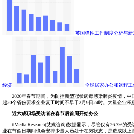
英国弹性工作制度分析与新
经济
全球居家办公和远程工
2020年春节期间，为防控新型冠状病毒感染肺炎疫情，中国
超20个省份要求企业复工时间不早于2月9日24时。大量企
近六成职场受访者在春节后首周开始办公
iiMedia Research(艾媒咨询)数据显示，尽管仅有2
业在节假日期间也会安排少量人员处于在岗状态，是造成以上两个