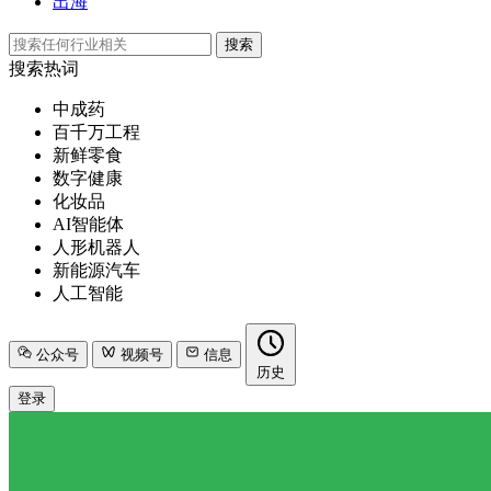
出海
搜索
搜索热词
中成药
百千万工程
新鲜零食
数字健康
化妆品
AI智能体
人形机器人
新能源汽车
人工智能
公众号
视频号
信息
历史
登录