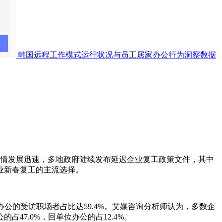
韩国远程工作模式运行状况与员工居家办公行为洞察数据
疫情发展迅速，多地政府陆续发布延迟企业复工政策文件，其中
业新春复工的主流选择。
前开始办公的受访职场者占比达59.4%。艾媒咨询分析师认为，多数企
7.0%，回单位办公的占12.4%。