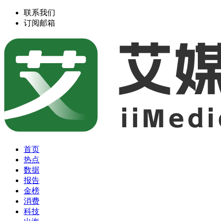
联系我们
订阅邮箱
首页
热点
数据
报告
金榜
消费
科技