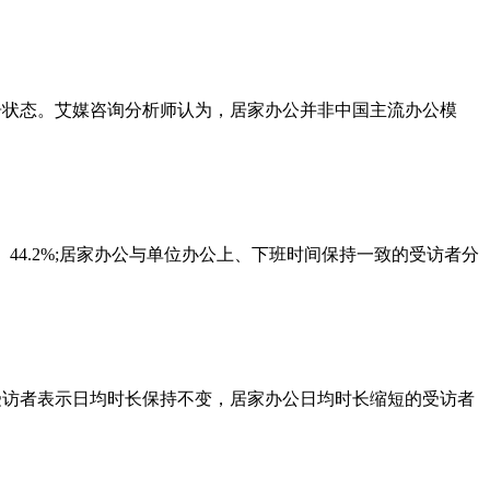
.9%为独居状态。艾媒咨询分析师认为，居家办公并非中国主流办公模
9%、44.2%;居家办公与单位办公上、下班时间保持一致的受访者分
居家办公受访者表示日均时长保持不变，居家办公日均时长缩短的受访者