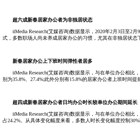
超六成新春居家办公者为非独居状态
iiMedia Research(艾媒咨询)数据显示，2020年2
式，多数职场人尚未养成居家办公的习惯，尤其在非独居状态
新春居家办公上下班时间弹性者居多
iiMedia Research(艾媒咨询)数据显示，与在单位办
别为35.8%、27.4%;此外分别有15.8%的居家办公者上班时
超四成新春居家办公者日均办公时长较单位办公期间延长
iiMedia Research(艾媒咨询)数据显示，与在单位
占24.2%。从具体变化幅度来看，多数人时长变化幅度控制30