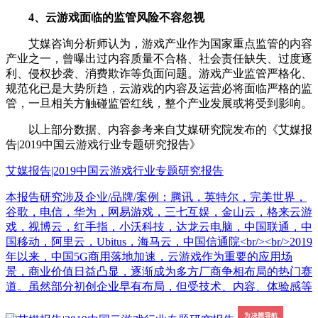
4、云游戏面临的监管风险不容忽视
艾媒咨询分析师认为，游戏产业作为国家重点监管的内容
产业之一，曾曝出过内容质量不合格、社会责任缺失、过度逐
利、侵权抄袭、消费欺诈等负面问题。游戏产业监管严格化、
规范化已是大势所趋，云游戏的内容及运营必将面临严格的监
管，一旦相关方触碰监管红线，整个产业发展或将受到影响。
以上部分数据、内容参考来自艾媒研究院发布的《艾媒报
告|2019中国云游戏行业专题研究报告》
艾媒报告|2019中国云游戏行业专题研究报告
本报告研究涉及企业/品牌/案例：腾讯，英特尔，完美世界，
谷歌，电信，华为，网易游戏，三七互娱，金山云，格来云游
戏，视博云，红手指，小沃科技，达龙云电脑，中国联通，中
国移动，阿里云，Ubitus，海马云，中国信通院<br/><br/>2019
年以来，中国5G商用落地加速，云游戏作为重要的应用场
景，商业价值日益凸显，逐渐成为多方厂商争相布局的热门赛
道。虽然部分初创企业早有布局，但受技术、内容、体验感等