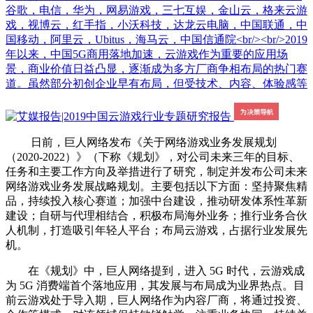
谷歌，电信，华为，网易游戏，三七互娱，金山云，格来云游
戏，视博云，红手指，小沃科技，达龙云电脑，中国联通，中
国移动，阿里云，Ubitus，海马云，中国信通院<br/><br/>2019
年以来，中国5G商用落地加速，云游戏作为重要的应用场
景，商业价值日益凸显，逐渐成为多方厂商争相布局的热门赛
道。虽然部分初创企业早有布局，但受技术、内容、体验感等
日前，巨人网络发布《关于网络游戏业务发展规划
（2020-2022）》（下称《规划》，对公司未来三年的目标、
任务和主要工作方向及举措进行了研究，制定并发布公司未来
网络游戏业务发展战略规划。主要包括以下方面：坚持聚焦精
品，持续投入核心赛道；加强中台建设，推动研发体系性革新
建设；自研与代理相结合，积极布局海外业务；推行业务合伙
人机制，打造吸引年轻人平台；布局云游戏，占据行业发展先
机。
在《规划》中，巨人网络提到，进入 5G 时代，云游戏成
为 5G 消费端首个落地应用，其发展与布局成为业界热点。目
前云游戏处于导入期，巨人网络作为内容厂商，将通过投资、