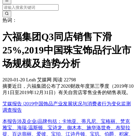
热词：
六福集团Q3同店销售下滑
25%,2019中国珠宝饰品行业市
场规模及趋势分析
2020-01-20
Leah
艾媒网
阅读 22798
摘要
近日，六福集团公布了2020财政年度第三季度（2019年10
月1日至2019年12月31日）有关自营店零售业务的销售表现。
艾媒报告 |2019中国饰品产业发展状况与消费者行为变化监测
调查报告
本报告涉及企业/品牌包括：卡地亚、蒂凡尼、宝格丽、梵克
雅宝、海瑞·温斯顿、宝诗龙、御木本、施华洛世奇、布契拉
提、百达翡丽、爱彼、宝珀、江诗丹顿、宝玑、伯爵、积家、