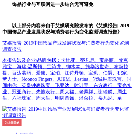
饰品行业与互联网进一步结合无可避免
以上部分内容来自于艾媒研究院发布的《艾媒报告| 2019
中国饰品产业发展状况与消费者行为变化监测调查报告》
艾媒报告 |2019中国饰品产业发展状况与消费者行为变化监测
调查报告
本报告涉及企业/品牌包括：卡地亚、蒂凡尼、宝格丽、梵克
雅宝、海瑞·温斯顿、宝诗龙、御木本、施华洛世奇、布契拉
提、百达翡丽、爱彼、宝珀、江诗丹顿、宝玑、伯爵、积家、
劳力士、Noonoo Fingers、JUEM、J.estina、冠城钟表珠宝、时
间由你、英皇钟表珠宝、飞亚达、时计宝、东方表行、宝光实
业、冠亚商行、先施表行、周大福、老凤祥、谢瑞麟、周生
生、六福珠宝、周大生、明牌首饰、潘朵拉、蒂凡尼、至