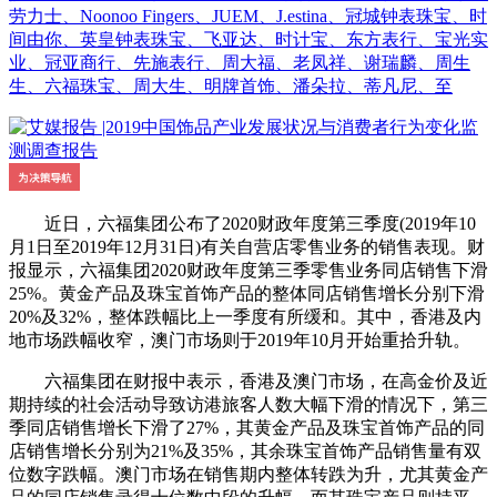
劳力士、Noonoo Fingers、JUEM、J.estina、冠城钟表珠宝、时
间由你、英皇钟表珠宝、飞亚达、时计宝、东方表行、宝光实
业、冠亚商行、先施表行、周大福、老凤祥、谢瑞麟、周生
生、六福珠宝、周大生、明牌首饰、潘朵拉、蒂凡尼、至
近日，六福集团公布了2020财政年度第三季度(2019年10
月1日至2019年12月31日)有关自营店零售业务的销售表现。财
报显示，六福集团2020财政年度第三季零售业务同店销售下滑
25%。黄金产品及珠宝首饰产品的整体同店销售增长分别下滑
20%及32%，整体跌幅比上一季度有所缓和。其中，香港及内
地市场跌幅收窄，澳门市场则于2019年10月开始重拾升轨。
六福集团在财报中表示，香港及澳门市场，在高金价及近
期持续的社会活动导致访港旅客人数大幅下滑的情况下，第三
季同店销售增长下滑了27%，其黄金产品及珠宝首饰产品的同
店销售增长分别为21%及35%，其余珠宝首饰产品销售量有双
位数字跌幅。澳门市场在销售期内整体转跌为升，尤其黄金产