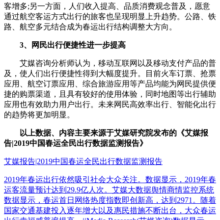
客增多;另一方面，人们收入提高、品质消费观念普及，愿意
通过航空客运方式出行的旅客也呈现明显上升趋势。公路、铁
路、航空多元结合成为春运出行结构调整大方向。
3、网民出行便捷性进一步提高
艾媒咨询分析师认为，移动互联网以及移动支付产品的普
及，使人们出行便捷性得到大幅度提升。目前火车订票、抢票
应用、航空订票应用、综合旅游应用等产品均能为网民提供便
捷的购票渠道，且具有较好的使用体验，同时地图等出行辅助
应用也有效助力用户出行。未来网民高效率出行、智能化出行
的趋势将更加明显。
以上数据、内容主要来源于艾媒研究院发布的《艾媒报
告|2019中国春运全民出行数据监测报告》
艾媒报告|2019中国春运全民出行数据监测报告
2019年春运出行依然吸引社会大众关注。数据显示，2019年春
运客流量预计达到29.9亿人次。艾媒大数据舆情商情监控系统
数据显示，春运首日网络热度指数即创新高，达到2971。随着
国家交通基建投入逐年增大以及惠民措施不断出台，大众春运