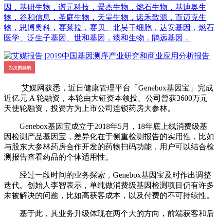
因，基研生物，谱元科技，景杰生物，燃石生物，基迪奥生
物，谷和信息，圣庭生物，天昊生物，诺禾致源，百迈克生
物，思博奥科，赛莱拉，赛贝、北昊干细胞，达安基因，燃石
医学、泛生子基因、世和基因，臻和生物，鹍远基因，
艾媒网获悉，近日健康管理平台「Genebox基因宝」完成
近亿元 A 轮融资，本轮由大钲资本领投。公司曾获3600万元
天使轮融资，投资方为上市公司连锁药房大参林。
Genebox基因宝成立于2018年5月，18年底上线消费级基
因检测产品基因宝，差异化在于侧重检测报告的实用性，比如
与股东大参林药房合作开发的药物扫码功能，用户可以结合检
测报告查看药品的个体适用性。
经过一段时间的业务探索，Genebox基因宝及时作出调整
迭代。创始人李智表示，单纯做消费级基因检测项目仍有许多
未被解决的问题，比如高获客成本，以及付费的不可持续性。
基于此，其业务升级体现在两个大的方向，前端获客和后