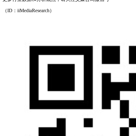
（ID：iiMediaResearch）