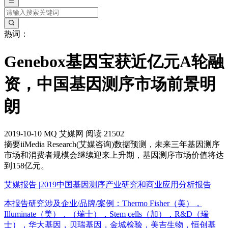
热词：
Genebox基因宝获近亿元A轮融
资，中国基因测序市场前景明
朗
2019-10-10
MQ
艾媒网
阅读 21502
摘要
iiMedia Research(艾媒咨询)数据预测，未来三年基因测序
市场和消费者规模会继续迎来上升期，基因测序市场价值将达
到158亿元。
艾媒报告 |2019中国基因测序产业研究和商业应用分析报告
本报告研究涉及企业/品牌/案例：Thermo Fisher（美），
Illuminate（美），（瑞士），Stem cells（加），R&D（瑞
士），华大基因，贝瑞基因，金城检验，美吉生物，恒创基