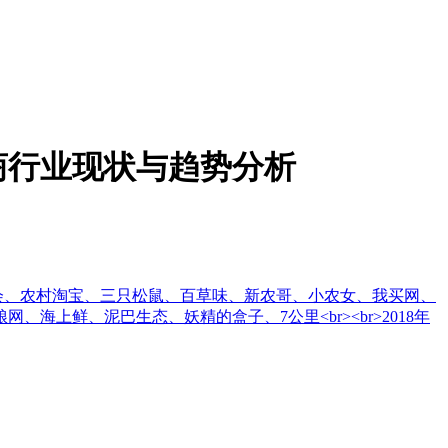
商行业现状与趋势分析
品会、农村淘宝、三只松鼠、百草味、新农哥、小农女、我买网、
上鲜、泥巴生态、妖精的盒子、7公里<br><br>2018年