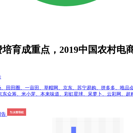
费培育成重点，2019中国农村电
告
、云农场、田田圈、一亩田、草帽网、京东、苏宁易购、拼多多、唯
众筹、米小芽、本来味道、彩虹星球、呆萝卜、云彩网、超粮网、海