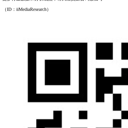
（ID：iiMediaResearch）