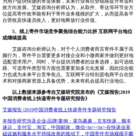
为用户提供快捷的寄送体验，未来行业将往全链路提升寄送时
效方向发展。艾媒咨询分析师认为，从取件、寄达等环节全方
位提高寄件效率能有利于寄件业务规模的扩大，从而提高各平
台营收及快递员收入，更好地释放行业价值。
5、线上寄件市场竞争聚焦综合能力比拼 互联网平台地位
或继续提高
艾媒咨询分析师认为，对于个人消费者而言寄件不属于高
频行为，寄件平台需要更多对接企业和小微商家并做到更好地
适配需求用户。同时，平台提供消费者的业务选择，如可选线
路、可选寄件类型等方面也需要更加多元化发展，因此综合能
力也成为未来平台竞争焦点。互联网平台特别是电商平台在技
术和对接商家资源上具备优势，未来有机会提高行业地位。
以上数据来源参考自艾媒研究院发布的《艾媒报告|2019
中国消费者线上快递寄件专题研究报告》
艾媒报告 |2019中国消费者线上快递寄件专题研究报告
本报告研究涉及企业/品牌/案例：菜鸟裹裹，京东快递，顺丰
速运，支付宝，淘宝，中国邮政，微信<br/><br/>在快递业基
础设施和服务水平持续改善的推动下，中国寄件市场规模不断