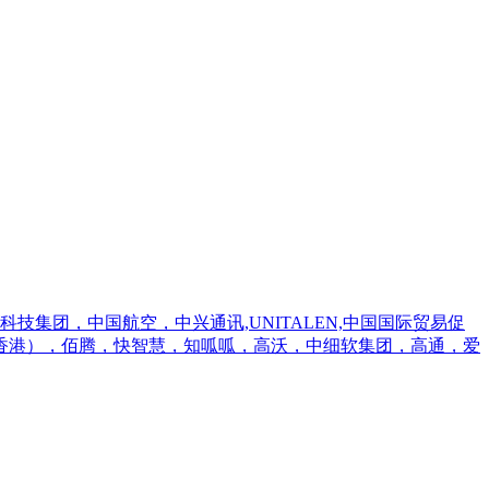
集团，中国航空，中兴通讯,UNITALEN,中国国际贸易促
香港），佰腾，快智慧，知呱呱，高沃，中细软集团，高通，爱