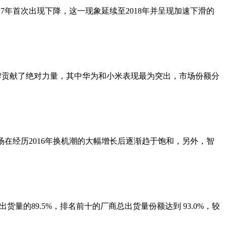
于2017年首次出现下降，这一现象延续至2018年并呈现加速下滑的
品牌贡献了绝对力量，其中华为和小米表现最为突出，市场份额分
市场在经历2016年换机潮的大幅增长后逐渐趋于饱和，另外，智
量的89.5%，排名前十的厂商总出货量份额达到 93.0%，较