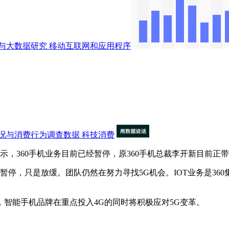
与大数据研究
移动互联网和应用程序
况与消费行为调查数据
科技消费
，360手机业务目前已经暂停，原360手机总裁李开新目前正带
停，只是放缓。团队仍然在努力寻找5G机会。IOT业务是360
能手机品牌在重点投入4G的同时将积极应对5G变革。