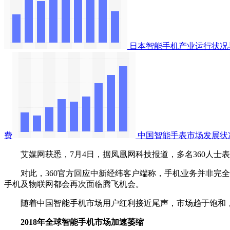
日本智能手机产业运行状况
费
中国智能手表市场发展状
艾媒网获悉，7月4日，据凤凰网科技报道，多名360人士表示
对此，360官方回应中新经纬客户端称，手机业务并非完全暂
手机及物联网都会再次面临腾飞机会。
随着中国智能手机市场用户红利接近尾声，市场趋于饱和，智
2018年全球智能手机市场加速萎缩