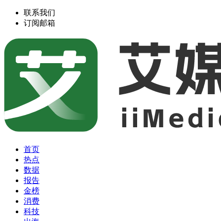
联系我们
订阅邮箱
首页
热点
数据
报告
金榜
消费
科技