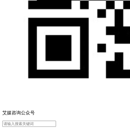
艾媒咨询公众号