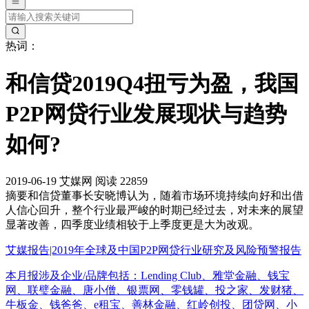
热词：
和信贷2019Q4扭亏为盈，我国
P2P网贷行业发展现状与趋势
如何?
2019-06-19
艾媒网
阅读 22859
摘要
和信贷董事长安晓博认为，随着市场环境持续向好和出借
人信心回升，整个行业最严峻的时期已经过去，对未来的展望
显著改善，四季度业绩相较于上季度更是大为改观。
艾媒报告|2019年全球及中国P2P网贷行业研究及风险预警报告
本月报涉及企业/品牌包括：Lending Club、雅堂金融、钱宝
网、联璧金融、唐小僧、银票网、零钱罐、投之家、发财猪、
牛板金、钱爸爸、e租宝、善林金融、红岭创投、团贷网、小