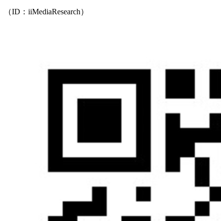
（ID：iiMediaResearch）