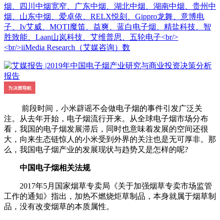
烟、四川中烟宽窄、广东中烟、湖北中烟、湖南中烟、贵州中
烟、山东中烟、爱卓依、RELX悦刻、Gippro龙舞、意博电
子、Iv艾威、MOTI魔笛、益爽、蓝白电子烟、精盐科技、智
胜致能、Laan山岚科技、艾维普思、五轮电子<br/>
<br/>iiMedia Research（艾媒咨询）数
前段时间，小米辟谣不会做电子烟的事件引发广泛关
注。从去年开始，电子烟流行开来。从全球电子烟市场分布
看，我国的电子烟发展滞后，同时也意味着发展的空间还很
大，向来生态链惊人的小米受到外界的关注也是无可厚非。那
么，我国电子烟产业的发展现状与趋势又是怎样的呢?
中国电子烟相关法规
2017年5月国家烟草专卖局《关于加强烟草专卖市场监管
工作的通知》指出，加热不燃烧炬草制品，本身就属于烟草制
品，没有改变烟草的本质属性。