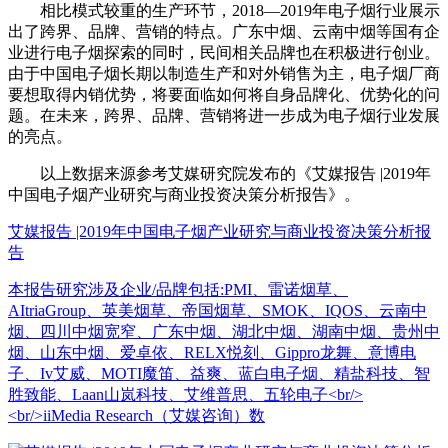
相比模式较重的生产环节，2018—2019年电子烟行业展示
出了跨界、品牌、营销的特点。广东中烟、云南中烟等国有企
业进行电子烟探索的同时，民间相关品牌也在积极进行创业。
由于中国电子烟长期以制造生产和对外销售为主，电子烟厂商
要想取得内销优势，将要面临如何将自身品牌化、优势化的问
题。在未来，跨界、品牌、营销将进一步成为电子烟行业发展
的亮点。
以上数据来源参考艾媒研究院发布的《艾媒报告 |2019年
中国电子烟产业研究与商业投资决策分析报告》。
艾媒报告 |2019年中国电子烟产业研究与商业投资决策分析报
告
本报告研究涉及企业/品牌包括:PMI、雷诺烟草、
AItriaGroup、英美烟草、帝国烟草、SMOK、IQOS、云南中
烟、四川中烟宽窄、广东中烟、湖北中烟、湖南中烟、贵州中
烟、山东中烟、爱卓依、RELX悦刻、Gippro龙舞、意博电
子、Iv艾威、MOTI魔笛、益爽、蓝白电子烟、精盐科技、智
胜致能、Laan山岚科技、艾维普思、五轮电子<br/>
<br/>iiMedia Research（艾媒咨询）数