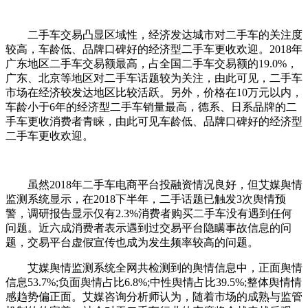
二手车交易凸显区域性，经济发达城市对二手车的关注度
较高，车龄低、品牌口碑好的经济型二手车更收欢迎。2018年
广东地区二手车交易额最高，占全国二手车交易额的19.0%，
广东、北京等地区对二手车话题较为关注，由此可见，二手车
市场在经济较发达地区比较活跃。另外，价格在10万元以内，
车龄小于6年的经济型二手车销量最高，德系、日系品牌的二
手车更收消费者青睐，由此可见车龄低、品牌口碑好的经济型
二手车更收欢迎。
虽然2018年二手车电商平台投融资情况良好，但艾媒舆情
监测系统显示，在2018下半年，二手话题已触发3次舆情预
警，调研报告显示仅有2.3%消费者购买二手车没有遇到任何
问题。近六成消费者表示遇到过交易平台隐瞒事故信息的问
题，交易平台虚假宣传也成为发生频率较高的问题。
艾媒舆情监测系统全网共检测到的舆情信息中，正面舆情
信息53.7%;负面舆情占比6.8%;中性舆情占比39.5%;整体舆情情
感趋势偏正面。艾媒咨询分析师认为，随着市场的成熟与监管