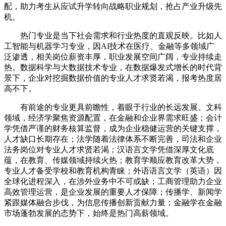
配，助力考生从应试升学转向战略职业规划，抢占产业升级先
机。
热门专业是当下社会需求和行业热度的直观反映。比如人
工智能与机器学习专业，因AI技术在医疗、金融等多领域广
泛渗透，相关岗位薪资丰厚，职业发展空间广阔，专业持续走
热。数据科学与大数据技术专业，在数据爆发式增长的时代背
景下，企业对挖掘数据价值的专业人才求贤若渴，报考热度居
高不下。
有前途的专业更具前瞻性，着眼于行业的长远发展。文科
领域，经济学聚焦资源配置，在金融和企业界需求旺盛；会计
学凭借严谨的财务核算监督，成为企业稳健运营的关键支撑，
人才缺口长期存在；法学随着法律体系不断完善，司法和企业
法务岗位对专业人才求贤若渴；汉语言文学凭借深厚文化底
蕴，在教育、传媒领域持续火热；教育学顺应教育改革大势，
专业人才备受学校和教育机构青睐；外语语言文学（英语）因
全球化进程深入，在涉外业务中不可或缺；工商管理助力企业
高效管理运营，是企业发展的重要人才保障；传播学、新闻学
紧跟媒体融合步伐，为信息传播创新贡献力量；金融学在金融
市场蓬勃发展的态势下，始终是热门高薪领域。