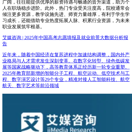
广阔，往往能提供优厚的薪资待遇与畅通的晋升渠道，助力个
人在职场稳步进阶。此外，热门专业受关注度高，院校通常会
倾注更多资源，教学设施先进、师资力量雄厚，有利于学生学
习成长，还能借助专业热度拓展人脉、积累行业资源，为未来
职业发展筑牢根基。
艾媒咨询 | 2025年中国高考志愿填报及就业前景大数据分析报
告
近年来，随着中国经济在复苏进程中加速结构调整，国内外产
业格局与人才需求发生深刻变革。在数字化转型、绿色低碳发
展等国家战略驱动下，高等教育体系正经历新一轮专业重塑。
2025年教育部新增的智能分子工程、航空运动、低空技术与工
程、数字演艺设计等29个专业，精准对接人工智能科技、航空
航天、数字艺术等前沿领域