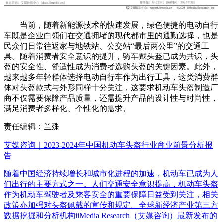
当前，随着新能源技术的快速发展，绿色便捷的电动自行
车既是企业白领们在交通拥堵的现代都市里的通勤选择，也是
民众们日常往返家与地铁站、公交站“最后两公里”的交通工
具。随着消费者安全意识的提升，骑车戴头盔已成为共识，头
盔的安全性、舒适性成为消费者选购头盔的关键因素。此外，
越来越多年轻群体选择电动自行车作为出行工具，这类消费群
体对头盔款式与外形同样十分关注，这要求机动车头盔制造厂
商不仅需要保障产品质量，还需提升产品的设计性与时尚性，
满足消费者多样化、个性化的需求。
责任编辑：兰殊
艾媒咨询｜2023-2024年中国机动车头盔行业商业前景分析报
告
随着中国经济持续增长和城市化进程的加速，机动车已成为人
们出行的主要方式之一。人们交通安全意识提高，机动车头盔
作为机动车驾驶者及乘客安全的重要保障日益受到关注，相关
政策亦加强对头盔佩戴的宣传和规定。全球新经济产业第三方
数据挖掘和分析机构iiMedia Research（艾媒咨询）最新发布的