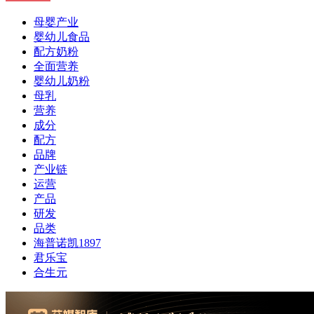
母婴产业
婴幼儿食品
配方奶粉
全面营养
婴幼儿奶粉
母乳
营养
成分
配方
品牌
产业链
运营
产品
研发
品类
海普诺凯1897
君乐宝
合生元