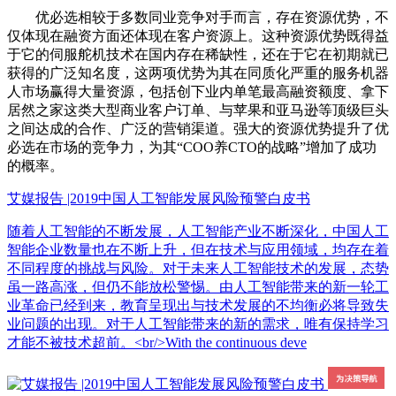
优必选相较于多数同业竞争对手而言，存在资源优势，不
仅体现在融资方面还体现在客户资源上。这种资源优势既得益
于它的伺服舵机技术在国内存在稀缺性，还在于它在初期就已
获得的广泛知名度，这两项优势为其在同质化严重的服务机器
人市场赢得大量资源，包括创下业内单笔最高融资额度、拿下
居然之家这类大型商业客户订单、与苹果和亚马逊等顶级巨头
之间达成的合作、广泛的营销渠道。强大的资源优势提升了优
必选在市场的竞争力，为其“COO养CTO的战略”增加了成功
的概率。
艾媒报告 |2019中国人工智能发展风险预警白皮书
随着人工智能的不断发展，人工智能产业不断深化，中国人工
智能企业数量也在不断上升，但在技术与应用领域，均存在着
不同程度的挑战与风险。对于未来人工智能技术的发展，态势
虽一路高涨，但仍不能放松警惕。由人工智能带来的新一轮工
业革命已经到来，教育呈现出与技术发展的不均衡必将导致失
业问题的出现。对于人工智能带来的新的需求，唯有保持学习
才能不被技术超前。<br/>With the continuous deve