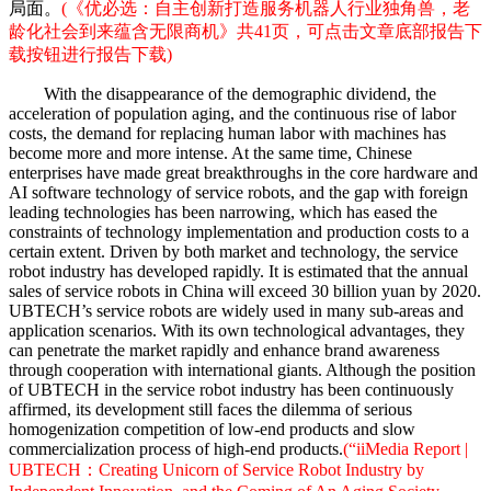
局面。
(《优必选：自主创新打造服务机器人行业独角兽，老
龄化社会到来蕴含无限商机》共41页，可点击文章底部报告下
载按钮进行报告下载)
With the disappearance of the demographic dividend, the
acceleration of population aging, and the continuous rise of labor
costs, the demand for replacing human labor with machines has
become more and more intense. At the same time, Chinese
enterprises have made great breakthroughs in the core hardware and
AI software technology of service robots, and the gap with foreign
leading technologies has been narrowing, which has eased the
constraints of technology implementation and production costs to a
certain extent. Driven by both market and technology, the service
robot industry has developed rapidly. It is estimated that the annual
sales of service robots in China will exceed 30 billion yuan by 2020.
UBTECH’s service robots are widely used in many sub-areas and
application scenarios. With its own technological advantages, they
can penetrate the market rapidly and enhance brand awareness
through cooperation with international giants. Although the position
of UBTECH in the service robot industry has been continuously
affirmed, its development still faces the dilemma of serious
homogenization competition of low-end products and slow
commercialization process of high-end products.
(“iiMedia Report |
UBTECH：Creating Unicorn of Service Robot Industry by