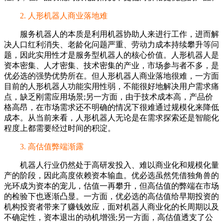
2. 人形机器人商业落地难
服务机器人的本质是利用机器协助人来进行工作，进而解
决人口红利消失、老龄化问题严重、劳动力成本持续攀升等问
题，因此实用性才是服务型机器人的核心价值。人形机器人是
资本密集、人才密集、技术密集的产业，市场参与者不多，是
优必选的强势优势所在。但人形机器人商业落地很难，一方面
目前的人形机器人功能实用性弱，不能很好地解决用户需求痛
点，缺乏刚需应用场景;另一方面，由于技术成本高，产品价
格高昂，在市场需求还不明确的情况下很难通过规模化来降低
成本。从当前来看，人形机器人无论是在需求探索还是智能化
程度上都需要经过时间的积淀。
3. 高估值弊端渐露
机器人行业仍然处于高研发投入、难以商业化和规模化量
产的阶段，因此高度依赖资本输血。优必选虽然凭借独角兽的
光环成为资本的宠儿，估值一再攀升，但高估值的弊端在市场
的检验下也逐渐凸显。一方面，优必选的高估值给早期投资的
机构投资者带来了赚钱效应，面对机器人商业化的长周期以及
不确定性，资本退出的动机增强;另一方面，高估值透支了公