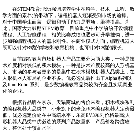
在STEM教育理念(强调培养学生在科学、技术、工程、数
学方面的素养)的带动下，编程机器人逐渐受到市场的追捧。
对于中国学生而言，逻辑和动手能力是弱项，亟待提高。为
此，国家大力鼓励STEM教育，目前重点中小学纷纷开设编程
课程、人工智能课程，相关比赛成绩也逐步可升学挂钩，进一
步加强编程机器人的需求刚性。在商业模式方面，编程机器人
既可以针对B端的学校和教育机构，也可针对C端的家长。
目前编程教育市场机器人产品主要分为两大类，一种是技
术难度相对较低的积木模块，一种是技术难度较高的人形机器
人。市场的参与者更多的是集中在积木模块机器人品类上，在
人形机器人布局的企业不多。优必选先后推出了Alpha系列以
及Jimu Robot系列，是少数编程教育品类较为齐全且实现商业
化的企业。
根据各品牌在京东、天猫商城的售价来看，积木模块系列
的编程机器人品类中，小米旗下的米兔积木编程机器人定价最
低，优必选定价处在中高端水平，乐高EV3系列价格最高;人
形机器人品类中优必选的系列产品数量多，产品价格跨度较
大，整体处于较高水平。