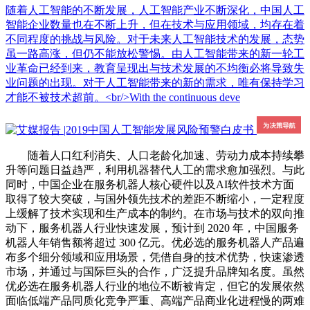
随着人工智能的不断发展，人工智能产业不断深化，中国人工
智能企业数量也在不断上升，但在技术与应用领域，均存在着
不同程度的挑战与风险。对于未来人工智能技术的发展，态势
虽一路高涨，但仍不能放松警惕。由人工智能带来的新一轮工
业革命已经到来，教育呈现出与技术发展的不均衡必将导致失
业问题的出现。对于人工智能带来的新的需求，唯有保持学习
才能不被技术超前。<br/>With the continuous deve
随着人口红利消失、人口老龄化加速、劳动力成本持续攀
升等问题日益趋严，利用机器替代人工的需求愈加强烈。与此
同时，中国企业在服务机器人核心硬件以及AI软件技术方面
取得了较大突破，与国外领先技术的差距不断缩小，一定程度
上缓解了技术实现和生产成本的制约。在市场与技术的双向推
动下，服务机器人行业快速发展，预计到 2020 年，中国服务
机器人年销售额将超过 300 亿元。优必选的服务机器人产品遍
布多个细分领域和应用场景，凭借自身的技术优势，快速渗透
市场，并通过与国际巨头的合作，广泛提升品牌知名度。虽然
优必选在服务机器人行业的地位不断被肯定，但它的发展依然
面临低端产品同质化竞争严重、高端产品商业化进程慢的两难