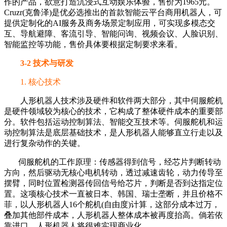
作的产品，欲意打造沉浸式互动娱乐体验，售价为1965元。
Cruzr(克鲁泽)是优必选推出的首款智能云平台商用机器人，可
提供定制化的AI服务及商务场景定制应用，可实现多模态交
互、导航避障、客流引导、智能问询、视频会议、人脸识别、
智能监控等功能，售价具体要根据定制要求来看。
3-2 技术与研发
1. 核心技术
人形机器人技术涉及硬件和软件两大部分，其中伺服舵机
是硬件领域较为核心的技术，它构成了整体硬件成本的重要部
分。软件包括运动控制算法、智能交互技术等。伺服舵机和运
动控制算法是底层基础技术，是人形机器人能够直立行走以及
进行复杂动作的关键。
伺服舵机的工作原理：传感器得到信号，经芯片判断转动
方向，然后驱动无核心电机转动，透过减速齿轮，动力传导至
摆臂，同时位置检测器传回信号给芯片，判断是否到达指定位
置。这项核心技术一直被日本、韩国、瑞士垄断，并且价格不
菲，以人形机器人16个舵机(自由度)计算，这部分成本过万，
叠加其他部件成本，人形机器人整体成本被再度抬高。倘若依
靠进口，人形机器人将很难实现商业化。